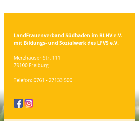
LandFrauenverband Südbaden im BLHV e.V.
mit Bildungs- und Sozialwerk des LFVS e.V.
Merzhauser Str. 111
79100 Freiburg
Telefon:
0761 - 27133 500