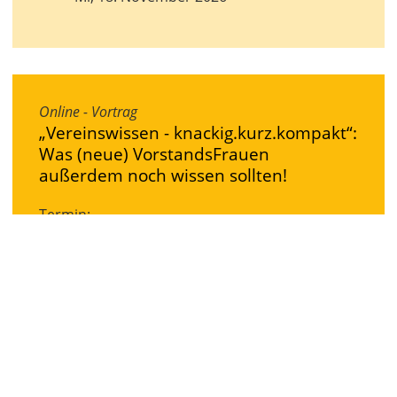
Online - Vortrag
„Vereinswissen - knackig.kurz.kompakt“:
Was (neue) VorstandsFrauen
außerdem noch wissen sollten!
Termin:
Do, 26. November 2026
Seminar
Jetzt rede ich - Rhetorik und