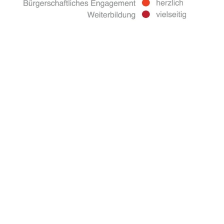
LandFrauenverband Südbaden im BLHV e.V.
mit Bildungs- und Sozialwerk des LFVS e.V.
Merzhauser Str. 111
79100 Freiburg